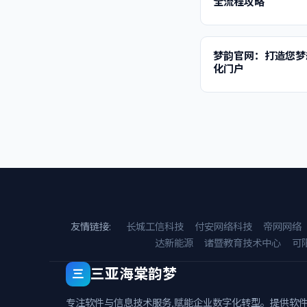
全流程攻略
梦韵官网：打造您梦
化门户
友情链接:
长城工信科技
付安网络科技
帝网网络
达新能源
诸暨教育技术中心
可
三亚海棠韵梦
三
专注软件与信息技术服务,赋能企业数字化转型。提供软