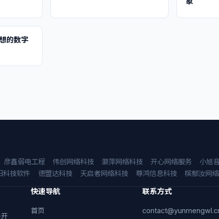
象
想的数字
彦鑫弱电工程
伟创网络科技
灏萍网络科技
开心网络服务
小旭
阳科技软件
德盟达科技
天启者网络科技
尊鸿信息科技
槟郁汝网络
快速导航
联系方式
首页
contact@yunmengwl.c
件开