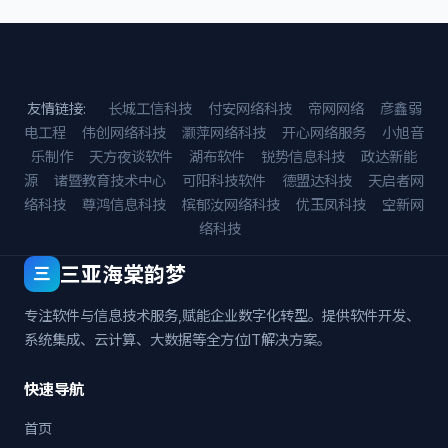
友情链接:
长城工信科技
付安网络科技
帝网网络
彦鑫弱
电工程
伟创网络科技
灏萍网络科技
开心网络服务
小旭音
乐制作
天方夜谈软件
湖布软件
锐势信息科技
政达新能
源
诸暨教育技术中心
可阳科技软件
德盟达科技
天启者网
络科技
尊鸿信息科技
槟郁汝网络科技
优玉凤科技
空新网
络科技
三亚海棠韵梦
三
专注软件与信息技术服务,赋能企业数字化转型。提供软件开发、
系统集成、云计算、大数据等全方位IT解决方案。
快速导航
首页