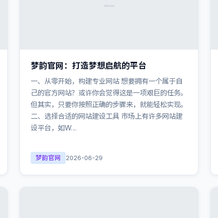
梦韵官网：打造梦想启航的平台
一、从零开始，构建专业网站 想要拥有一个属于自
己的官方网站？或许你会觉得这是一项艰巨的任务。
但其实，只要你按照正确的步骤来，就能轻松实现。
二、选择合适的网站建设工具 市场上有许多网站建
设平台，如W…
梦韵官网
2026-06-29