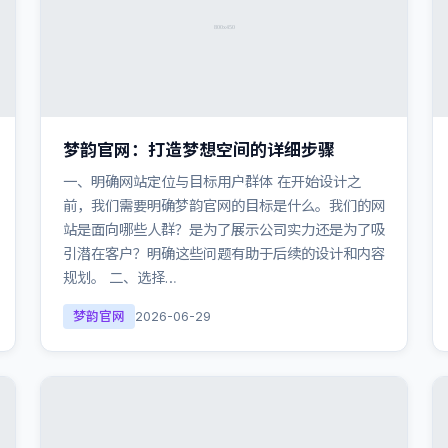
梦韵官网：打造梦想空间的详细步骤
一、明确网站定位与目标用户群体 在开始设计之
前，我们需要明确梦韵官网的目标是什么。我们的网
站是面向哪些人群？是为了展示公司实力还是为了吸
引潜在客户？明确这些问题有助于后续的设计和内容
规划。 二、选择…
梦韵官网
2026-06-29