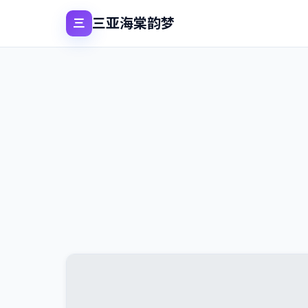
三亚海棠韵梦
三