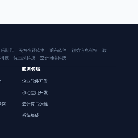
音乐制作
天方夜谈软件
湖布软件
锐势信息科技
政
科技
优玉凤科技
空新网络科技
服务领域
n
企业软件开发
移动应用开发
术咨
云计算与运维
系统集成