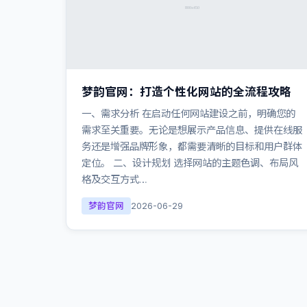
梦韵官网：打造个性化网站的全流程攻略
一、需求分析 在启动任何网站建设之前，明确您的
需求至关重要。无论是想展示产品信息、提供在线服
务还是增强品牌形象，都需要清晰的目标和用户群体
定位。 二、设计规划 选择网站的主题色调、布局风
格及交互方式…
梦韵官网
2026-06-29